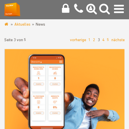
Aktuelles
News
www.tischler-
zwickau.de
Seite 3 von 5
vorherige
1
2
3
4
5
nächste