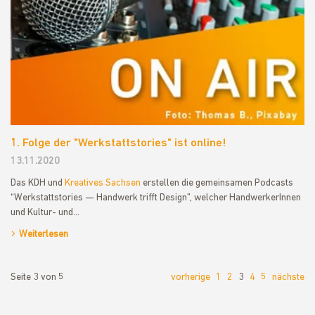
1. Folge der "Werkstattstories" ist online!
13.11.2020
Das KDH und
Kreatives Sachsen
erstellen die gemeinsamen Podcasts
“Werkstattstories — Handwerk trifft Design”, welcher HandwerkerInnen
und Kultur- und…
Weiterlesen
Seite 3 von 5
vorherige
1
2
3
4
5
nächste