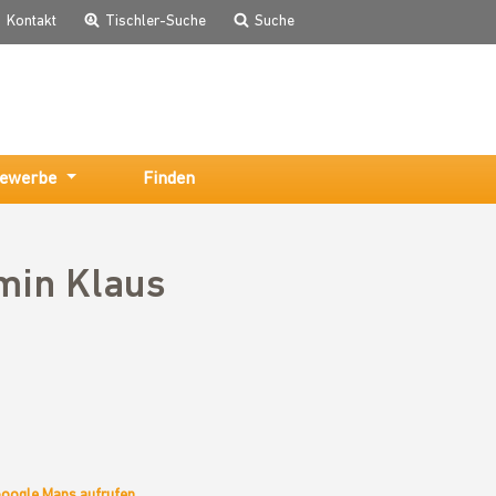
Kontakt
Tischler-Suche
Suche
ewerbe
Finden
min Klaus
Google Maps aufrufen