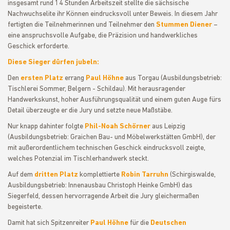
insgesamt rund 14 Stunden Arbeitszeit stellte die sächsische
Nachwuchselite ihr Können eindrucksvoll unter Beweis. In diesem Jahr
fertigten die Teilnehmerinnen und Teilnehmer den
Stummen Diener
–
eine anspruchsvolle Aufgabe, die Präzision und handwerkliches
Geschick erforderte.
Diese Sieger dürfen jubeln:
Den
ersten Platz
errang
Paul Höhne
aus Torgau (Ausbildungsbetrieb:
Tischlerei Sommer, Belgern - Schildau). Mit herausragender
Handwerkskunst, hoher Ausführungsqualität und einem guten Auge fürs
Detail überzeugte er die Jury und setzte neue Maßstäbe.
Nur knapp dahinter folgte
Phil-Noah Schörner
aus Leipzig
(Ausbildungsbetrieb: Graichen Bau- und Möbelwerkstätten GmbH), der
mit außerordentlichem technischen Geschick eindrucksvoll zeigte,
welches Potenzial im Tischlerhandwerk steckt.
Auf dem
dritten Platz
komplettierte
Robin Tarruhn
(Schirgiswalde,
Ausbildungsbetrieb: Innenausbau Christoph Heinke GmbH) das
Siegerfeld, dessen hervorragende Arbeit die Jury gleichermaßen
begeisterte.
Damit hat sich Spitzenreiter
Paul Höhne
für die
Deutschen