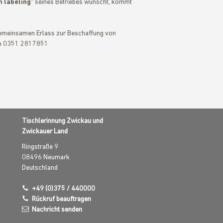
n labeling
" seines Betriebes wünscht, kommt
emeinsamen Erlass zur Beschaffung von
fon 0351 2817851
Tischlerinnung Zwickau und
Zwickauer Land
Ringstraße 9
08496
Neumark
Deutschland
+49 (0)375 / 440000
Rückruf beauftragen
Nachricht senden