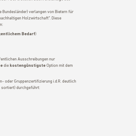
ne Bundesländer) verlangen von Bietern für
achhaltigen Holzwirtschaft". Diese
n:
gentlichem Bedarf
)
fentlichen Ausschreibungen nur
se
die
kostengünstigste
Option mit dem
- oder Gruppenzertifizierung i.d.R. deutlich
sortiert) durchgeführt: