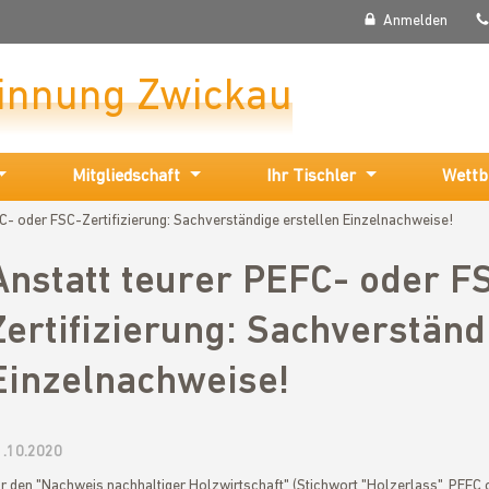
Anmelden
rinnung Zwickau
Mitgliedschaft
Ihr Tischler
Wettb
FC- oder FSC-Zertifizierung: Sachverständige erstellen Einzelnachweise!
Anstatt teurer PEFC- oder F
Zertifizierung: Sachverständ
Einzelnachweise!
1.10.2020
r den "Nachweis nachhaltiger Holzwirtschaft" (Stichwort "Holzerlass", PEFC 