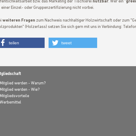
fentlichkeitsarbeit bzw. das Marketing der Tischlerei
nutzbar
. Wer ein "
gree
 einer Einzel- oder Gruppenzertifizierung nicht vorbei.
ei
weiteren Fragen
zum Nachweis nachhaltiger Holzwirtschaft oder zum "G
lzprodukten" (Holzerlass) setzen Sie sich gern mit uns in Verbindung: Tele
teilen
tweet
tgliedschaft
Mitglied werden - Warum?
Mitglied werden - Wie?
Mitgliedsvorteile
Werbemittel