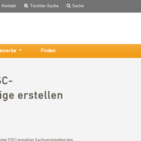
Kontakt
Tischler-Suche
Suche
ewerbe
Finden
SC-
ige erstellen
oder FSC) erstellen Sachverständige des