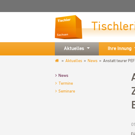
Tischle
Aktuelles
Ihre Innung
Aktuelles
News
Anstatt teurer PE
www.tischler-
zwickau.de
News
Termine
Seminare
0
Fü