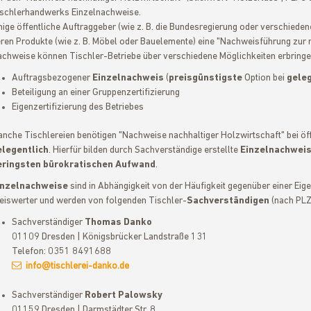
schlerhandwerks Einzelnachweise.
nige öffentliche Auftraggeber (wie z. B. die Bundesregierung oder verschiede
ren Produkte (wie z. B. Möbel oder Bauelemente) eine "Nachweisführung zur n
chweise können Tischler-Betriebe über verschiedene Möglichkeiten erbringe
Auftragsbezogener
Einzelnachweis
(
preisgünstigste
Option bei
gele
Beteiligung an einer Gruppenzertifizierung
Eigenzertifizierung des Betriebes
nche Tischlereien benötigen "Nachweise nachhaltiger Holzwirtschaft" bei öf
elegentlich
. Hierfür bilden durch Sachverständige erstellte
Einzelnachwei
eringsten bürokratischen Aufwand
.
inzelnachweise
sind in Abhängigkeit von der Häufigkeit gegenüber einer Eigen
eiswerter und werden von folgenden Tischler-
Sachverständigen
(nach PLZ 
Sachverständiger
Thomas Danko
01109 Dresden | Königsbrücker Landstraße 131
Telefon: 0351 8491688
info@tischlerei-danko.de
Sachverständiger
Robert Palowsky
01159 Dresden | Darmstädter Str. 8