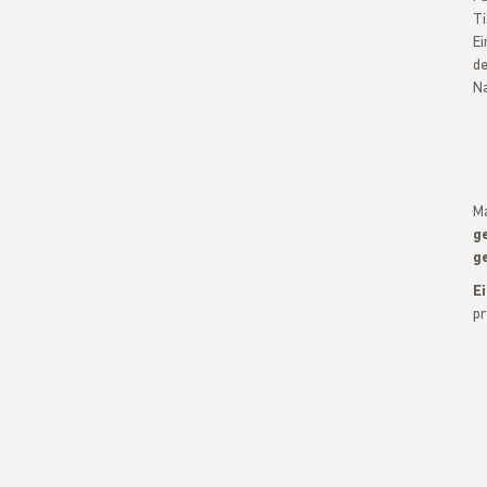
Ti
Ei
de
Na
Ma
g
g
E
pr